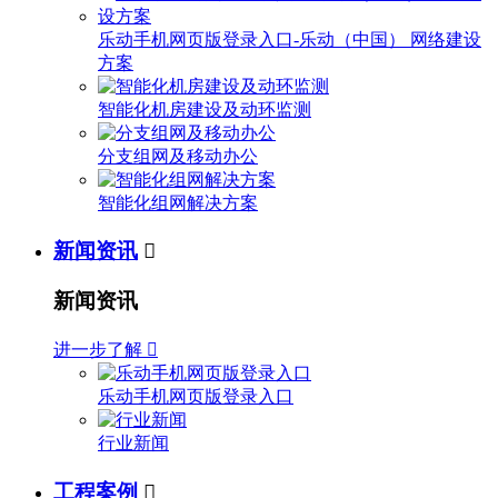
乐动手机网页版登录入口-乐动（中国） 网络建设
方案
智能化机房建设及动环监测
分支组网及移动办公
智能化组网解决方案
新闻资讯

新闻资讯
进一步了解

乐动手机网页版登录入口
行业新闻
工程案例
